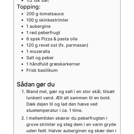
1/2
tsk
salt
Topping:
200
g
tomatsauce
100
g
skinkestrimler
1
aubergine
1
rød peberfrugt
6
spsk
Pizza & pasta olie
120
g
revet ost (fx. parmasan)
1
mozeralla
Salt og peber
1
håndfuld
græskarkerner
Frisk basilikum
Sådan gør du
Bland mel, gær og salt i en stor skål, tilsæt
lunkent vand. Ælt alt sammen til en bold.
Dæk dejen til og lad den hæve ved
stuetemperatur i ca. 1 time.
I mellemtiden skærer du peberfrugten i
grove strimler og steg dem i en varm gryde
uden fedt. Halver auberginen og skær den i