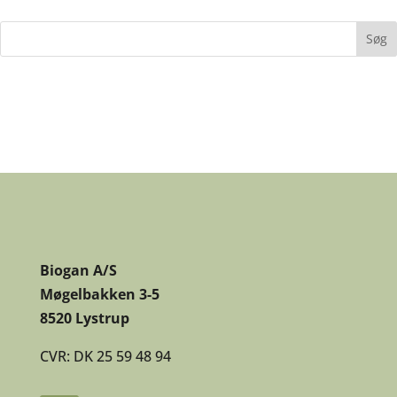
Biogan A/S
Møgelbakken 3-5
8520 Lystrup
CVR: DK 25 59 48 94