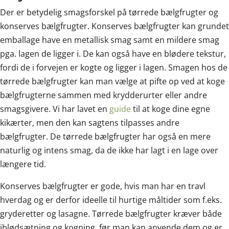
Der er betydelig smagsforskel på tørrede bælgfrugter og
konserves bælgfrugter. Konserves bælgfrugter kan grundet
emballage have en metallisk smag samt en mildere smag
pga. lagen de ligger i. De kan også have en blødere tekstur,
fordi de i forvejen er kogte og ligger i lagen. Smagen hos de
tørrede bælgfrugter kan man vælge at pifte op ved at koge
bælgfrugterne sammen med krydderurter eller andre
smagsgivere. Vi har lavet en
guide
til at koge dine egne
kikærter, men den kan sagtens tilpasses andre
bælgfrugter. De tørrede bælgfrugter har også en mere
naturlig og intens smag, da de ikke har lagt i en lage over
længere tid.
Konserves bælgfrugter er gode, hvis man har en travl
hverdag og er derfor ideelle til hurtige måltider som f.eks.
gryderetter og lasagne. Tørrede bælgfrugter kræver både
iblødsætning og kogning, før man kan anvende dem og er