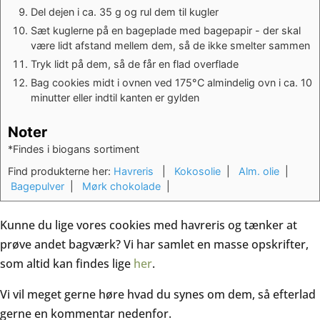
Del dejen i ca. 35 g og rul dem til kugler
Sæt kuglerne på en bageplade med bagepapir - der skal
være lidt afstand mellem dem, så de ikke smelter sammen
Tryk lidt på dem, så de får en flad overflade
Bag cookies midt i ovnen ved 175°C almindelig ovn i ca. 10
minutter eller indtil kanten er gylden
Noter
*Findes i biogans sortiment
Find produkterne her:
Havreris
|
Kokosolie
|
Alm. olie
|
Bagepulver
|
Mørk chokolade
|
Kunne du lige vores cookies med havreris og tænker at
prøve andet bagværk? Vi har samlet en masse opskrifter,
som altid kan findes lige
her
.
Vi vil meget gerne høre hvad du synes om dem, så efterlad
gerne en kommentar nedenfor.