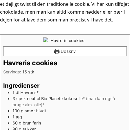
et dejligt twist til den traditionelle cookie. Vi har kun tilføjet
chokolade, men man kan altid komme nødder eller bær i
dejen for at lave dem som man præcist vil have det.
Udskriv
Havreris cookies
Servings:
15
stk
Ingredienser
1
dl
Havreris*
3
spsk
neutral Bio Planete kokosolie*
(man kan også
bruge alm. olie)*
100
g
smør
blødt
1
æg
60
g
brun farin
90
g
sukker