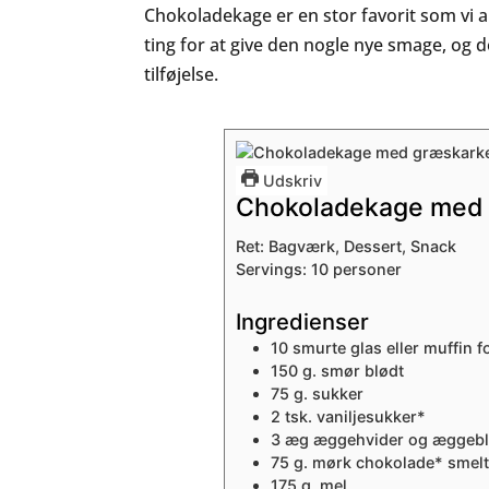
Chokoladekage er en stor favorit som vi alt
ting for at give den nogle nye smage, og
tilføjelse.
Udskriv
Chokoladekage med 
Ret:
Bagværk, Dessert, Snack
Servings:
10
personer
Ingredienser
10
smurte glas eller muffin 
150
g.
smør
blødt
75
g.
sukker
2
tsk.
vaniljesukker*
3
æg
æggehvider og æggebl
75
g.
mørk chokolade*
smelt
175
g.
mel