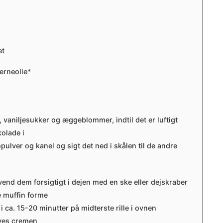
et
erneolie*
, vaniljesukker og æggeblommer, indtil det er luftigt
olade i
ulver og kanel og sigt det ned i skålen til de andre
end dem forsigtigt i dejen med en ske eller dejskraber
ne muffin forme
 ca. 15-20 minutter på midterste rille i ovnen
aves cremen