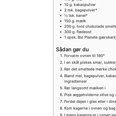
10
g.
kakaopulver
2
tsk.
bagepulver*
½
tsk.
kanel*
150
g.
mælk
200
g.
hvid chokolade
smelt
300
g.
flødeost
1
spsk.
Bio Planete gærskark
Sådan gør du
Forvarm ovnen til 180°
I en skål piskes smør, sukker
Rør det smeltede mørke chok
Bland mel, bagepulver, kakaop
ingredienser
Rør langsomt mælken i
Pisk æggehviderne stive og v
Fordel dejen i glas eller i di
Kom kagerne i ovnen og bag i
I mens kagerne er i ovnen l