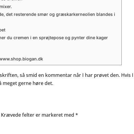
mixer.
e, det resterende smør og græskarkerneolien blandes i
bet
mer du cremen i en sprøjtepose og pynter dine kager
å www.shop.biogan.dk
pskriften, så smid en kommentar når I har prøvet den. Hvis I
så meget gerne høre det.
Krævede felter er markeret med
*