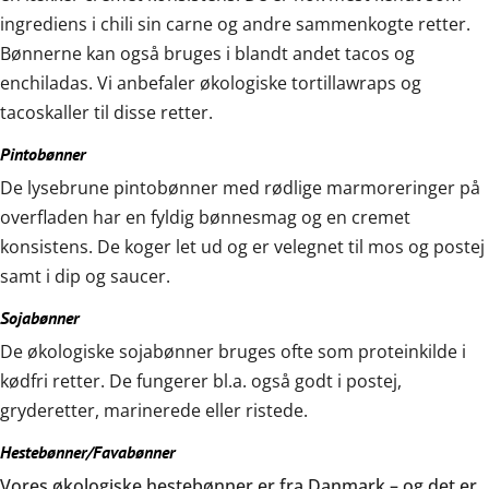
ingrediens i chili sin carne og andre sammenkogte retter.
Bønnerne kan også bruges i blandt andet tacos og
enchiladas. Vi anbefaler økologiske tortillawraps og
tacoskaller til disse retter.
Pintobønner
De lysebrune pintobønner med rødlige marmoreringer på
overfladen har en fyldig bønnesmag og en cremet
konsistens. De koger let ud og er velegnet til mos og postej
samt i dip og saucer.
Sojabønner
De økologiske sojabønner bruges ofte som proteinkilde i
kødfri retter. De fungerer bl.a. også godt i postej,
gryderetter, marinerede eller ristede.
Hestebønner/Favabønner
Vores økologiske hestebønner er fra Danmark – og det er