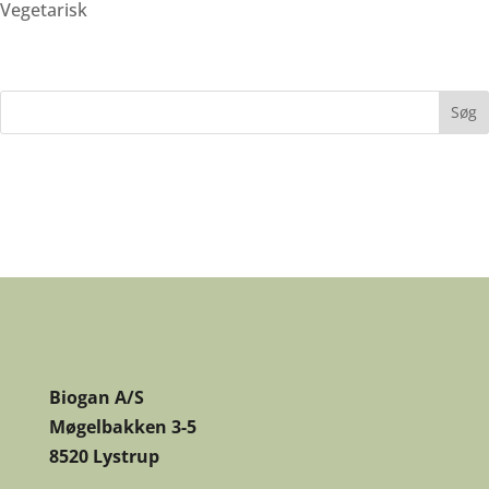
Vegetarisk
Biogan A/S
Møgelbakken 3-5
8520 Lystrup