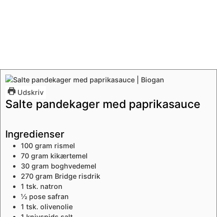
Udskriv
Salte pandekager med paprikasauce
Ingredienser
100
gram
rismel
70
gram
kikærtemel
30
gram
boghvedemel
270
gram
Bridge risdrik
1
tsk.
natron
½
pose
safran
1
tsk.
olivenolie
1
knivspids
salt