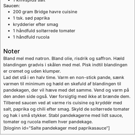
Saucen:
200
gram
Bridge havre cuisine
1
tsk.
sød paprika
krydderier efter smag
1
håndfuld
soltørrede tomater
1
håndfuld
rucola
Noter
Bland mel med natron. Bland olie, risdrik og saffron. Hæld
blandingen gradvis i skålen med mel. Pisk indtil blandingen
er cremet og uden klumper.
Lad det stå i en halv time. Varm en non-stick pande, sænk
varmen til minimum og hæld en skefuld af blandingen til
pandekagen, der vil hæve med det samme. Vend og varm på
den anden side også. Vær forsigtig med ikke at brænde dem.
Tilbered saucen ved at varme ris cuisine og kryddér med
salt, paprika og chili efter smag. Skyld de soltørrede tomater
og hak i små stykker. Stabl pandekagerne med lidt sauce,
tomater og rucola mellem hver pandekage.
[bloginn id="Salte pandekager med paprikasauce"]