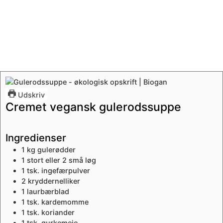
Udskriv
Cremet vegansk gulerodssuppe
Ingredienser
1
kg
gulerødder
1 stort eller 2 små
løg
1
tsk.
ingefærpulver
2
kryddernelliker
1
laurbærblad
1
tsk.
kardemomme
1
tsk.
koriander
1
tsk.
gurkemeje