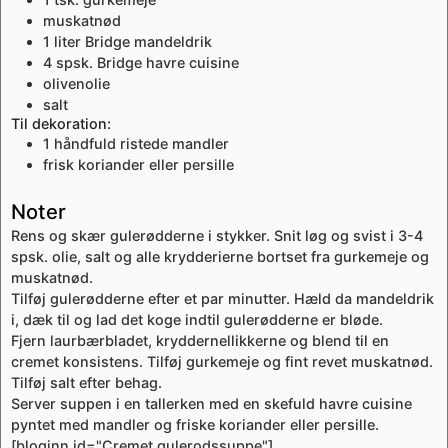
muskatnød
1
liter
Bridge mandeldrik
4
spsk.
Bridge havre cuisine
olivenolie
salt
Til dekoration:
1
håndfuld
ristede mandler
frisk koriander eller persille
Noter
Rens og skær gulerødderne i stykker. Snit løg og svist i 3-4
spsk. olie, salt og alle krydderierne bortset fra gurkemeje og
muskatnød.
Tilføj gulerødderne efter et par minutter. Hæld da mandeldrik
i, dæk til og lad det koge indtil gulerødderne er bløde.
Fjern laurbærbladet, kryddernellikkerne og blend til en
cremet konsistens. Tilføj gurkemeje og fint revet muskatnød.
Tilføj salt efter behag.
Server suppen i en tallerken med en skefuld havre cuisine
pyntet med mandler og friske koriander eller persille.
[bloginn id="Cremet gulerodssuppe"]