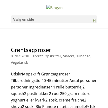
Vælg en side
Grøntsagsroser
9. dec 2018
|
Forret
,
Opskrifter
,
Snacks
,
Tilbehør
,
Vegetarisk
Udskriv opskrift Grøntsagsroser
Tilberedningstid 40-45 minutter Antal personer
personer Ingredienser 1 rulle butterdej2
squash2 pastinakker2 roer250 gram naturel
yoghurt eller kvark2 spsk. creme fraiche2
shoyu2 spsk. Bio Planete ristet sesamolie½ tsk.