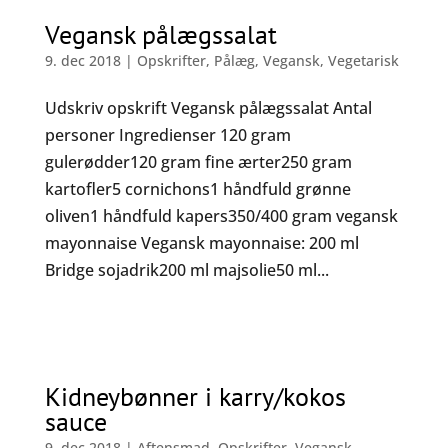
Vegansk pålægssalat
9. dec 2018
|
Opskrifter
,
Pålæg
,
Vegansk
,
Vegetarisk
Udskriv opskrift Vegansk pålægssalat Antal
personer Ingredienser 120 gram
gulerødder120 gram fine ærter250 gram
kartofler5 cornichons1 håndfuld grønne
oliven1 håndfuld kapers350/400 gram vegansk
mayonnaise Vegansk mayonnaise: 200 ml
Bridge sojadrik200 ml majsolie50 ml...
Kidneybønner i karry/kokos
sauce
9. dec 2018
|
Aftensmad
,
Opskrifter
,
Vegansk
,