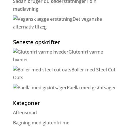
Sådan bruger du køderstatninger i din
madlavning
Det veganske
alternativ til æg
Seneste opskrifter
Glutenfri varme
hveder
Boller med Steel Cut
Oats
Paella med grøntsager
Kategorier
Aftensmad
Bagning med glutenfri mel