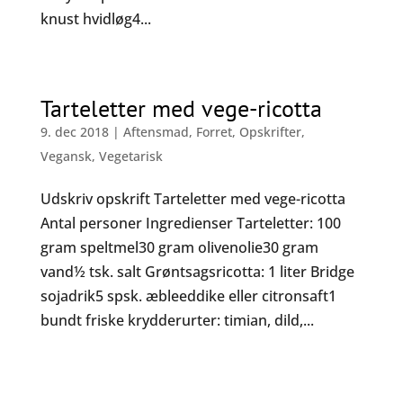
knust hvidløg4...
Tarteletter med vege-ricotta
9. dec 2018
|
Aftensmad
,
Forret
,
Opskrifter
,
Vegansk
,
Vegetarisk
Udskriv opskrift Tarteletter med vege-ricotta
Antal personer Ingredienser Tarteletter: 100
gram speltmel30 gram olivenolie30 gram
vand½ tsk. salt Grøntsagsricotta: 1 liter Bridge
sojadrik5 spsk. æbleeddike eller citronsaft1
bundt friske krydderurter: timian, dild,...