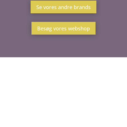
Se vores andre brands
Besøg vores webshop
For at tilbyde et bredt og varieret økologisk
sortiment, forhandler vi, udover vores egne
økologiske mærker, en lang række
forskellige brands og produkter.
Læs mere om Biogan