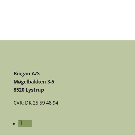
Bliv leverandør
Biogan A/S
Møgelbakken 3-5
8520 Lystrup
CVR: DK 25 59 48 94
Følg